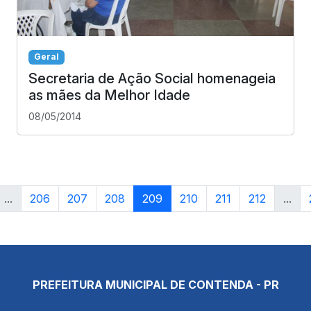
Geral
Secretaria de Ação Social homenageia
as mães da Melhor Idade
08/05/2014
...
206
207
208
209
210
211
212
...
PREFEITURA MUNICIPAL DE CONTENDA - PR