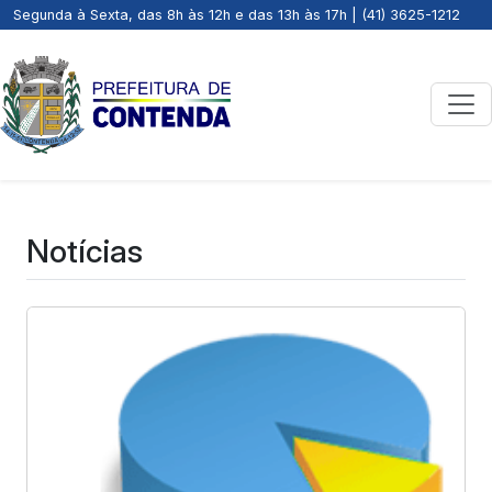
Segunda à Sexta, das 8h às 12h e das 13h às 17h | (41) 3625-1212
Notícias