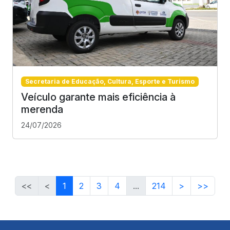
Secretaria de Educação, Cultura, Esporte e Turismo
Veículo garante mais eficiência à
merenda
24/07/2026
<<
<
1
2
3
4
...
214
>
>>