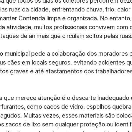
isa que todos os dias os coletores percorrem de
as ruas da cidade, enfrentando chuva, frio, calor
manter Contenda limpa e organizada. No entanto
 da atividade, muitos profissionais convivem com o
taques de animais que circulam soltos pelas ruas
ão municipal pede a colaboração dos moradores 
s cães em locais seguros, evitando acidentes 
tos graves e até afastamentos dos trabalhadore
a que merece atenção é o descarte inadequado d
rfurantes, como cacos de vidro, espelhos quebr
iagudos. Muitas vezes, esses materiais são colo
s sacos de lixo sem qualquer proteção ou identif