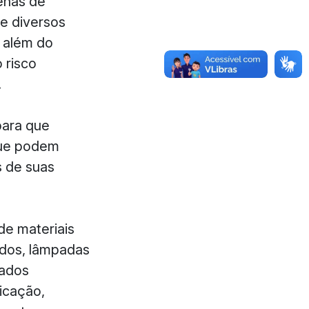
zenas de
 e diversos
, além do
 risco
.
para que
que podem
s de suas
e materiais
ados, lâmpadas
cados
icação,