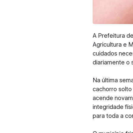
A Prefeitura d
Agricultura e 
cuidados neces
diariamente o 
Na última sema
cachorro solto
acende novamen
integridade fí
para toda a c