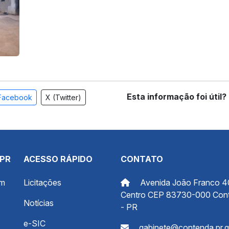
Esta informação foi útil?
Facebook
X (Twitter)
 PR
ACESSO RÁPIDO
CONTATO
om
Licitações
Avenida João Franco 4
Centro CEP 83730-000 Con
Notícias
- PR
e-SIC
gabinete@contenda.pr.g