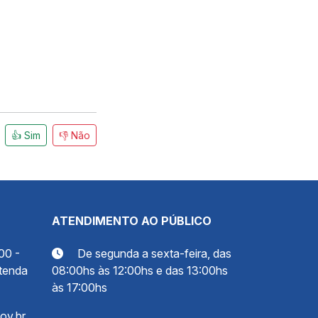
👍 Sim
👎 Não
ATENDIMENTO AO PÚBLICO
00 -
De segunda a sexta-feira, das
tenda
08:00hs às 12:00hs e das 13:00hs
às 17:00hs
ov.br