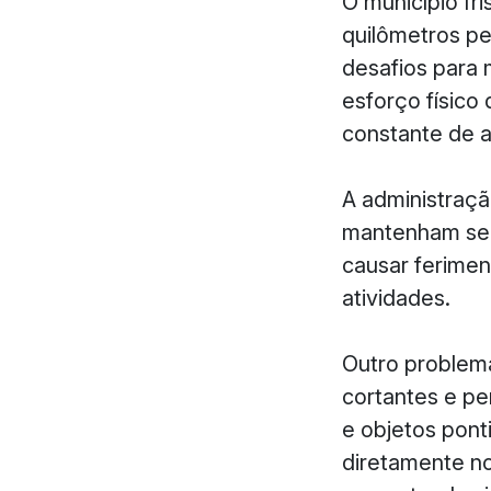
O município fr
quilômetros pel
desafios para 
esforço físico
constante de a
A administraç
mantenham seu
causar ferimen
atividades.
Outro problem
cortantes e pe
e objetos pont
diretamente no