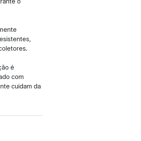
urante o
amente
esistentes,
coletores.
ção é
zado com
ente cuidam da