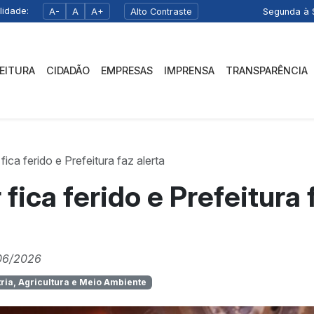
lidade:
A-
A
A+
Alto Contraste
Segunda à S
FEITURA
CIDADÃO
EMPRESAS
IMPRENSA
TRANSPARÊNCIA
fica ferido e Prefeitura faz alerta
 fica ferido e Prefeitura 
06/2026
tria, Agricultura e Meio Ambiente