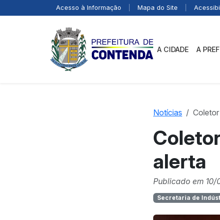
Acesso à Informação
|
Mapa do Site
|
Acessibi
A CIDADE
A PRE
Notícias
Coletor 
Coletor
alerta
Publicado em 10/
Secretaria de Indús