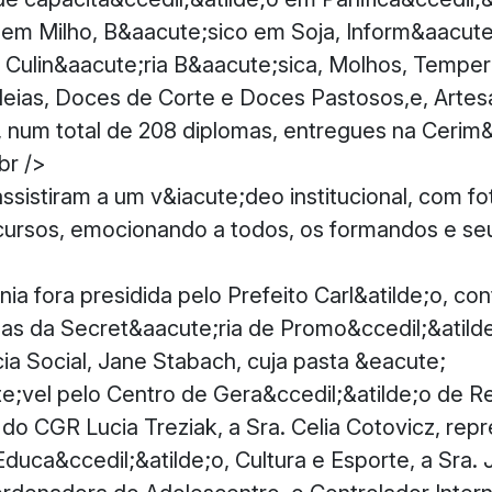
em Milho, B&aacute;sico em Soja, Inform&aacute
 Culin&aacute;ria B&aacute;sica, Molhos, Temper
leias, Doces de Corte e Doces Pastosos,e, Arte
, num total de 208 diplomas, entregues na Cerim&
br />
ssistiram a um v&iacute;deo institucional, com fo
cursos, emocionando a todos, os formandos e seus
nia fora presidida pelo Prefeito Carl&atilde;o, c
as da Secret&aacute;ria de Promo&ccedil;&atild
cia Social, Jane Stabach, cuja pasta &eacute;
;vel pelo Centro de Gera&ccedil;&atilde;o de R
o CGR Lucia Treziak, a Sra. Celia Cotovicz, rep
duca&ccedil;&atilde;o, Cultura e Esporte, a Sra. 