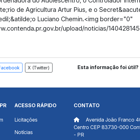
rdenadora do Adolescentro, o Controlador Intern
e;rio de Agricultura Artur Pius, e o Secret&aacut
dil;&atilde;o Luciano Chemin.<img border="0"
ww.contenda.pr.gov.br/upload/noticias/14042814
Esta informação foi útil?
Facebook
X (Twitter)
 PR
ACESSO RÁPIDO
CONTATO
om
Licitações
Avenida João Franco 4
Centro CEP 83730-000 Con
Notícias
- PR