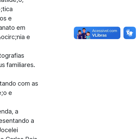
;tica
os e
sanato em
ocirc;nia e
tografias
 familiares.
ontando com as
e;o e
enda, a
resentando a
Jocelei