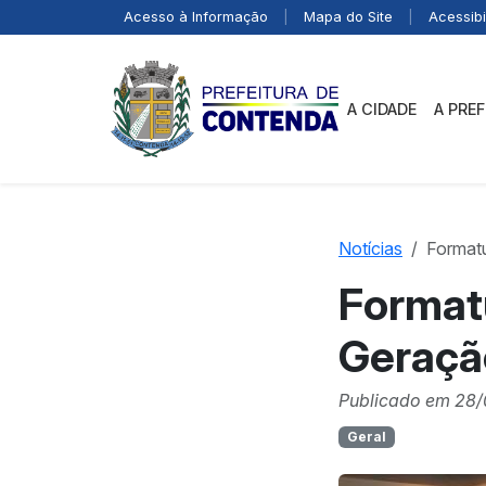
Acesso à Informação
|
Mapa do Site
|
Acessibi
A CIDADE
A PRE
Notícias
Format
Format
Geraçã
Publicado em 28/
Geral