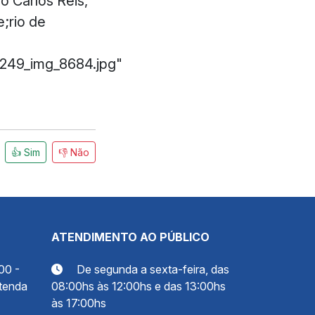
o Carlos Reis,
e;rio de
5249_img_8684.jpg"
👍 Sim
👎 Não
ATENDIMENTO AO PÚBLICO
00 -
De segunda a sexta-feira, das
tenda
08:00hs às 12:00hs e das 13:00hs
às 17:00hs