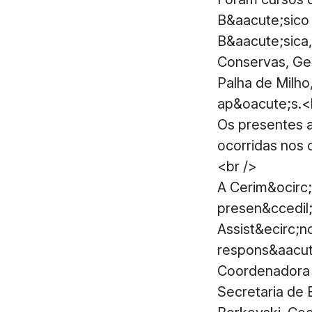
B&aacute;sico 
B&aacute;sica,
Conservas, Ge
Palha de Milho
ap&oacute;s.<
Os presentes a
ocorridas nos 
<br />
A Cerim&ocirc;
presen&ccedil;
Assist&ecirc;n
respons&aacute
Coordenadora d
Secretaria de E