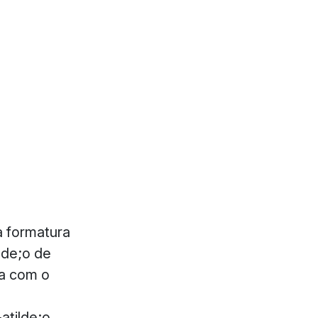
a formatura
lde;o de
ia com o
atilde;o,