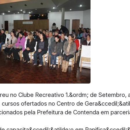
reu no Clube Recreativo 1.&ordm; de Setembro, 
 cursos ofertados no Centro de Gera&ccedil;&ati
cionados pela Prefeitura de Contenda em parcer
e capacita&ccedil;&atilde;o em Panifica&ccedil;&