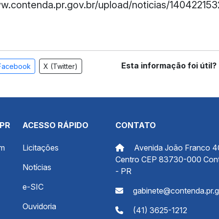
ww.contenda.pr.gov.br/upload/noticias/14042215
Esta informação foi útil?
Facebook
X (Twitter)
 PR
ACESSO RÁPIDO
CONTATO
om
Licitações
Avenida João Franco 4
Centro CEP 83730-000 Con
Notícias
- PR
e-SIC
gabinete@contenda.pr.g
Ouvidoria
(41) 3625-1212