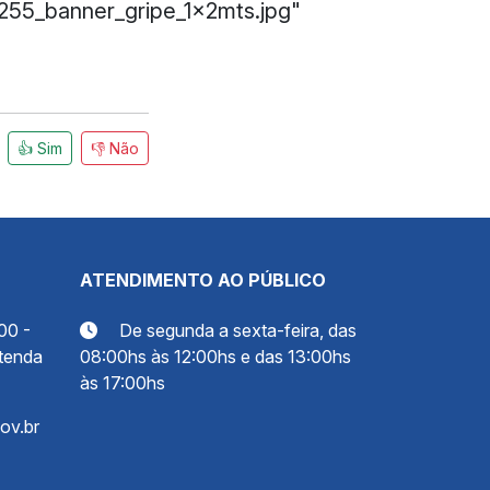
3255_banner_gripe_1x2mts.jpg"
👍 Sim
👎 Não
ATENDIMENTO AO PÚBLICO
00 -
De segunda a sexta-feira, das
tenda
08:00hs às 12:00hs e das 13:00hs
às 17:00hs
ov.br