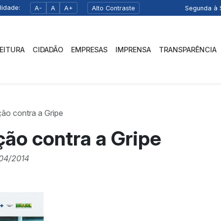
lidade:
A-
A
A+
Alto Contraste
Segunda à S
FEITURA
CIDADÃO
EMPRESAS
IMPRENSA
TRANSPARÊNCIA
ão contra a Gripe
ão contra a Gripe
04/2014