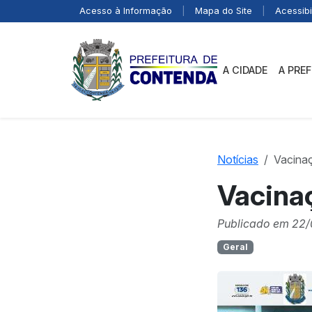
Acesso à Informação
|
Mapa do Site
|
Acessibi
A CIDADE
A PRE
Notícias
Vacinaç
Vacinaç
Publicado em 22/
Geral