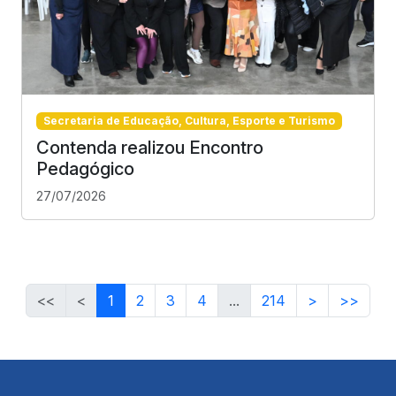
Secretaria de Educação, Cultura, Esporte e Turismo
Contenda realizou Encontro
Pedagógico
27/07/2026
<<
<
1
2
3
4
...
214
>
>>