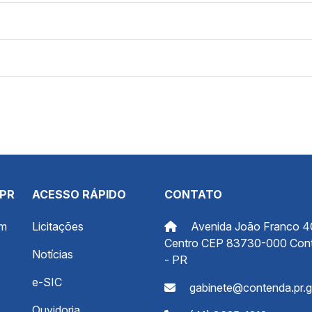
 PR
ACESSO RÁPIDO
CONTATO
om
Licitações
Avenida João Franco 4
Centro CEP 83730-000 Con
Notícias
- PR
e-SIC
gabinete@contenda.pr.g
Ouvidoria