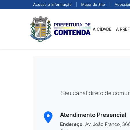
Acesso à Informação
|
Mapa do Site
|
Acessibi
A CIDADE
A PRE
Seu canal direto de comun
Atendimento Presencial
Endereço:
Av. João Franco, 366