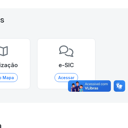
as
ização
e-SIC
o Mapa
Acessar
a