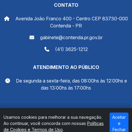
CONTATO
Avenida João Franco 400 - Centro CEP 83730-000
Contenda - PR
gabinete@contenda.pr.gov.br
(41) 3625-1212
ATENDIMENTO AO PÚBLICO
De segunda a sexta-feira, das 08:00hs às 12:00hs e
das 13:00hs às 17:00hs
© 2026 Prefeitura Municipal de Contenda - PR. Todos
Usamos cookies para melhorar a sua navegação.
Aceitar
os direitos reservados.
Ao continuar, você concorda com nossas
Políticas
e
de Cookies e Termos de Uso
.
Fechar