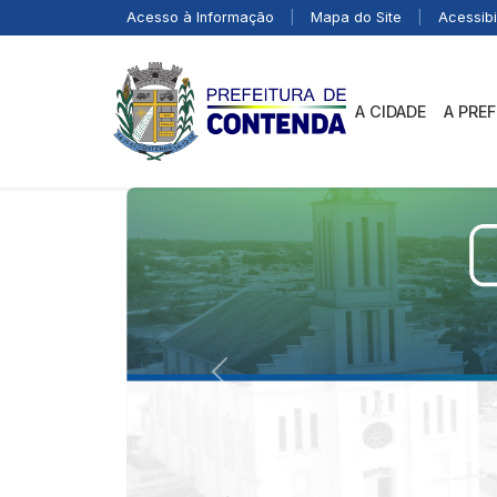
Acesso à Informação
|
Mapa do Site
|
Acessibi
A CIDADE
A PRE
Previous