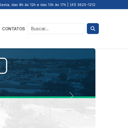
exta, das 8h às 12h e das 13h às 17h | (41) 3625-1212
CONTATOS
Next