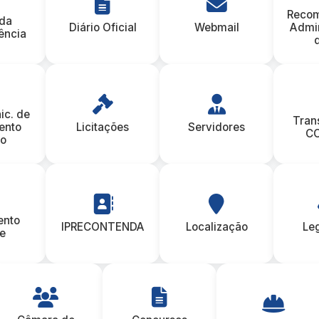
Reco
 da
Diário Oficial
Webmail
Admin
ência
ic. de
Tran
ento
Licitações
Servidores
CO
co
ento
IPRECONTENDA
Localização
Le
e