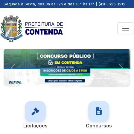
Segunda à Sexta, das 8h às 12h e das 13h às 17h | (41) 3625-1212
Previous
Next
Licitações
Concursos