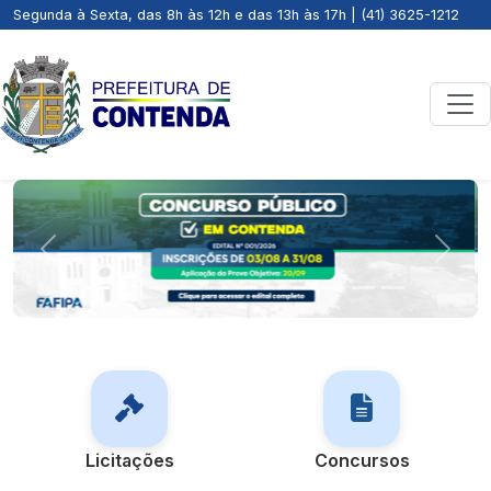
Segunda à Sexta, das 8h às 12h e das 13h às 17h | (41) 3625-1212
Previous
Next
Licitações
Concursos