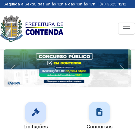
Segunda à Sexta, das 8h às 12h e das 13h às 17h | (41) 3625-1212
Previous
Next
Licitações
Concursos