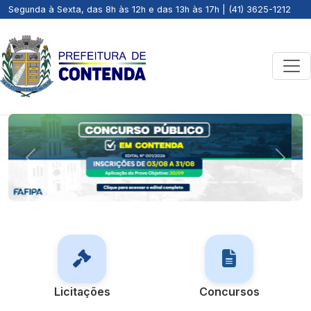
Segunda à Sexta, das 8h às 12h e das 13h às 17h | (41) 3625-1212
Previous
Next
Licitações
Concursos