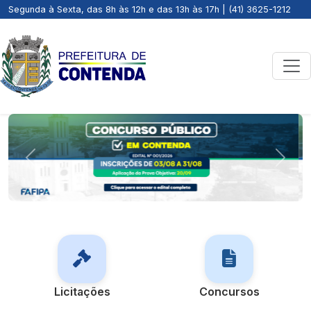
Segunda à Sexta, das 8h às 12h e das 13h às 17h | (41) 3625-1212
Previous
Next
Licitações
Concursos