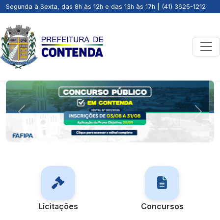
Segunda à Sexta, das 8h às 12h e das 13h às 17h | (41) 3625-1212
Previous
Next
Licitações
Concursos