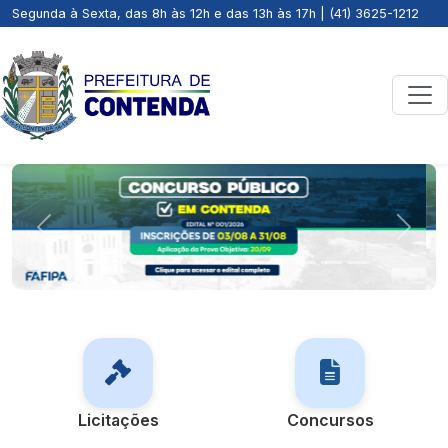
Segunda à Sexta, das 8h às 12h e das 13h às 17h | (41) 3625-1212
Previous
Next
Licitações
Concursos