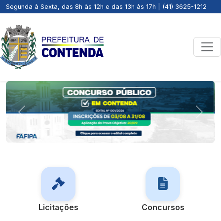
Segunda à Sexta, das 8h às 12h e das 13h às 17h | (41) 3625-1212
Previous
Next
Licitações
Concursos